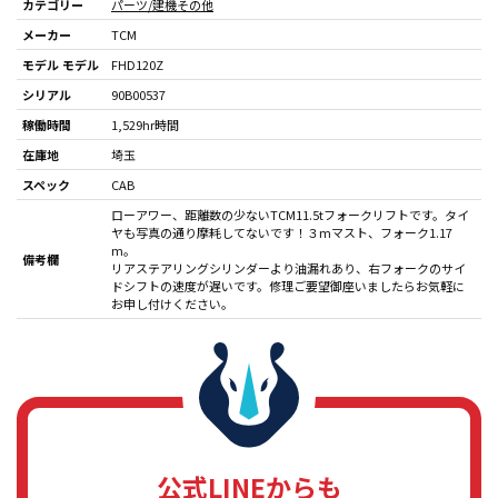
カテゴリー
パーツ/建機その他
メーカー
TCM
モデル モデル
FHD120Z
シリアル
90B00537
稼働時間
1,529hr時間
在庫地
埼玉
スペック
CAB
ローアワー、距離数の少ないTCM11.5tフォークリフトです。タイ
ヤも写真の通り摩耗してないです！３mマスト、フォーク1.17
m。
備考欄
リアステアリングシリンダーより油漏れあり、右フォークのサイ
ドシフトの速度が遅いです。修理ご要望御座いましたらお気軽に
お申し付けください。
公式LINEからも