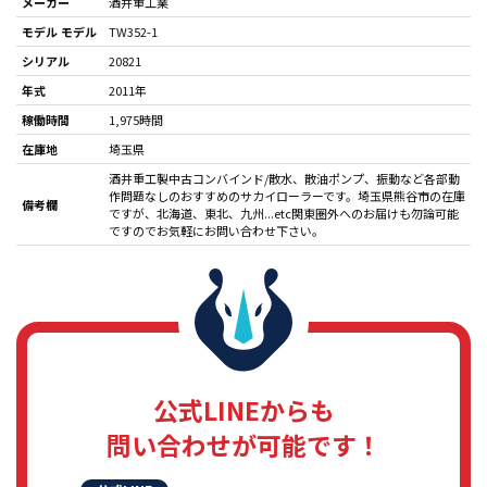
メーカー
酒井重工業
モデル モデル
TW352-1
シリアル
20821
年式
2011年
稼働時間
1,975時間
在庫地
埼玉県
酒井重工製中古コンバインド/散水、散油ポンプ、振動など各部動
作問題なしのおすすめのサカイローラーです。埼玉県熊谷市の在庫
備考欄
ですが、北海道、東北、九州...etc関東圏外へのお届けも勿論可能
ですのでお気軽にお問い合わせ下さい。
公式LINEからも
問い合わせが可能です！