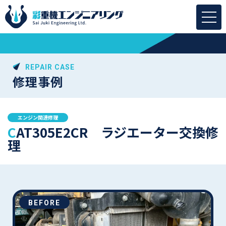
REPAIR CASE
修理事例
エンジン関連修理
CAT305E2CR ラジエーター交換修
理
BEFORE