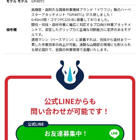
モデル モデル
GPi40TC
高精度・高耐久な国産林業機械ブランド「イワフジ」製のハーベ
スターアタッチメント『GPi40TC』が入荷しました！
0.45m3用！コマツPC120-8に装着しておりました。
間伐・伐採・造材作業に幅広く対応するプロ向け林業アタッチメ
備考欄
ントで、安定したグリップ力と正確な切断能力に定評のあるモデ
ルです。
適用マシン（ベースマシン）に装着すれば、伐採から造材まで一
貫した作業効率の向上が可能。過酷な山間部の現場にも耐えられ
る頑丈設計で、全国の林業現場で活躍いたします。
公式LINEからも
問い合わせが可能です！
公式LINE
お友達募集中！