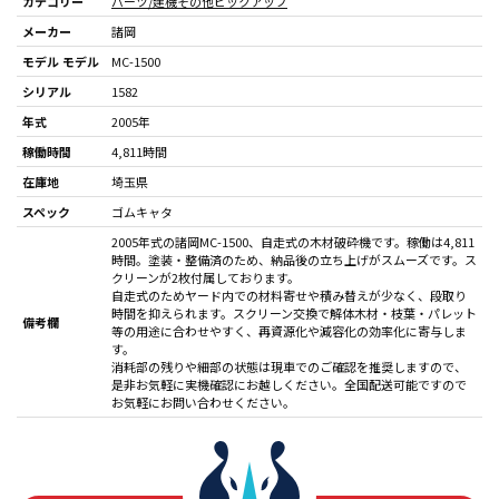
カテゴリー
パーツ/建機その他
ピックアップ
メーカー
諸岡
モデル モデル
MC-1500
シリアル
1582
年式
2005年
稼働時間
4,811時間
在庫地
埼玉県
スペック
ゴムキャタ
2005年式の諸岡MC-1500、自走式の木材破砕機です。稼働は4,811
時間。塗装・整備済のため、納品後の立ち上げがスムーズです。ス
クリーンが2枚付属しております。
自走式のためヤード内での材料寄せや積み替えが少なく、段取り
時間を抑えられます。スクリーン交換で解体木材・枝葉・パレット
備考欄
等の用途に合わせやすく、再資源化や減容化の効率化に寄与しま
す。
消耗部の残りや細部の状態は現車でのご確認を推奨しますので、
是非お気軽に実機確認にお越しください。全国配送可能ですので
お気軽にお問い合わせください。