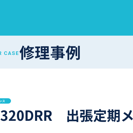
修理事例
R CASE
ンス
AT320DRR 出張定