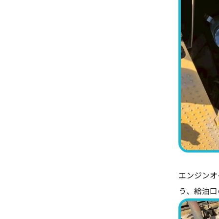
エンジンオ
う、給油口