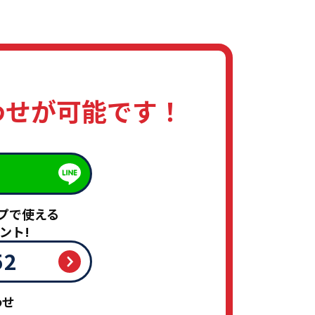
わせが可能です！
！
プで使える
ント!
52
わせ