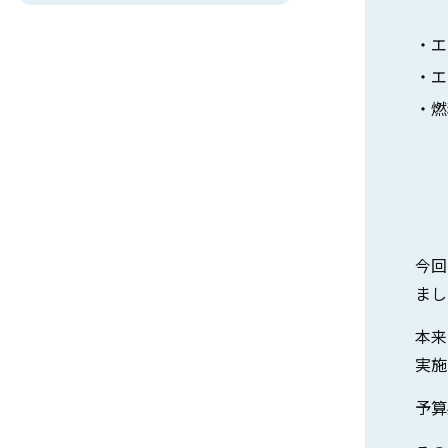
・エ
・エ
・燃
今回
まし
本来
実施
予算