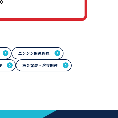
0
エンジン関連修理
理
板金塗装・溶接関連