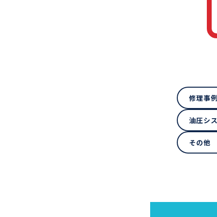
修理事
油圧シ
その他