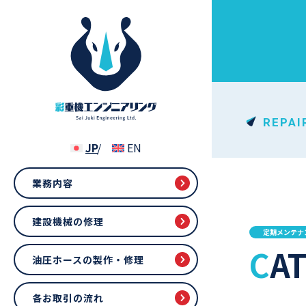
REPAI
業務内容
建設機械の修理
定期メンテナ
C
油圧ホースの製作・修理
各お取引の流れ