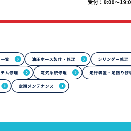
受付：9:00～19:0
例一覧
油圧ホース製作・修理
シリンダー修理
ステム修理
電気系統修理
走行装置・足回り修
定期メンテナンス