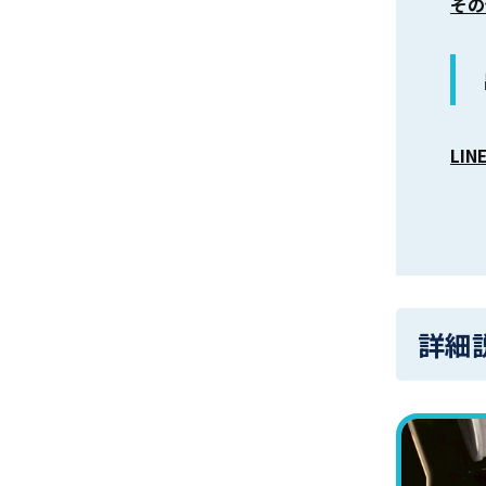
その
LI
詳細