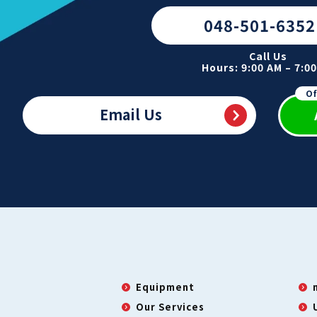
048-501-6352
Call Us
Hours: 9:00 AM – 7:0
Of
Email Us
Equipment
Our Services