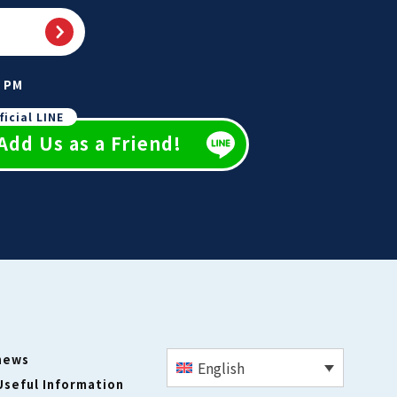
0 PM
ficial LINE
Add Us as a Friend!
news
English
Useful Information