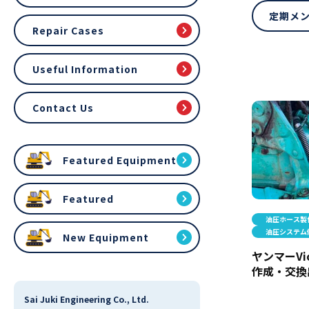
定期メ
Repair Cases
Useful Information
Contact Us
Featured Equipment
Featured
油圧ホース製
油圧システム
New Equipment
ヤンマーVi
作成・交換
Sai Juki Engineering Co., Ltd.