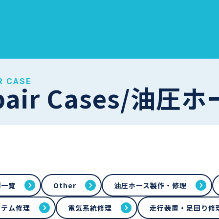
R CASE
pair Cases/油
例一覧
Other
油圧ホース製作・修理
ステム修理
電気系統修理
走行装置・足回り修