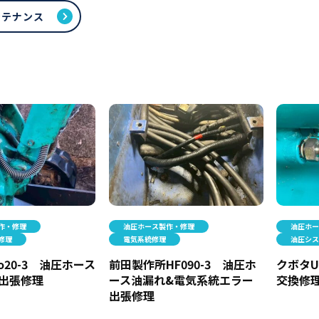
ンテナンス
作・修理
油圧ホース製作・修理
油圧ホ
修理
電気系統修理
油圧シ
o20-3 油圧ホース
前田製作所HF090-3 油圧ホ
クボタU
出張修理
ース油漏れ&電気系統エラー
交換修
出張修理