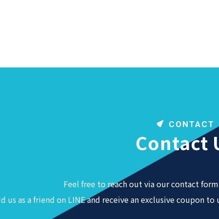
CONTACT
Contact 
Feel free to reach out via our contact form 
d us as a friend on LINE and receive an exclusive coupon to