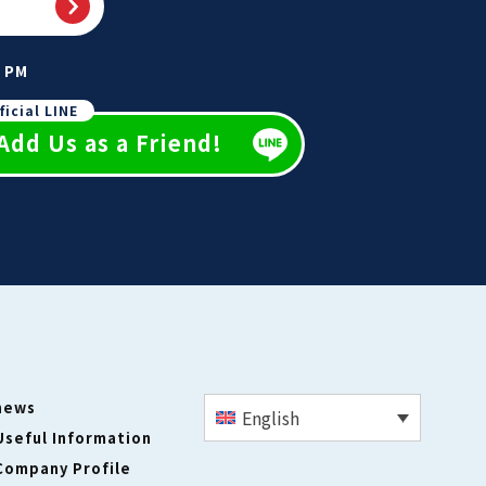
0 PM
ficial LINE
Add Us as a Friend!
news
English
Useful Information
Company Profile