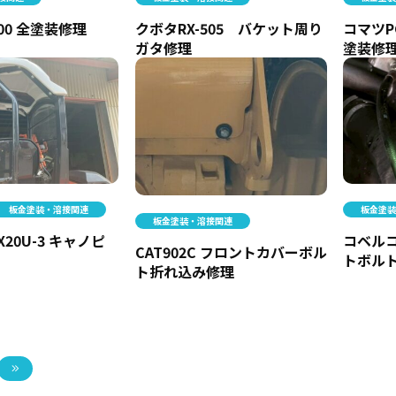
500 全塗装修理
クボタRX-505 バケット周り
コマツP
ガタ修理
塗装修
板金塗装・溶接関連
板金塗
板金塗装・溶接関連
ZX20U-3 キャノピ
コベルコ
CAT902C フロントカバーボル
トボル
ト折れ込み修理