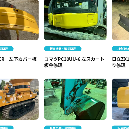
接関連
板金塗装・溶接関連
板金塗
E2CR 左下カバー板
コマツPC30UU-6 左スカート
日立ZX
板金修理
り修理
接関連
板金塗装・溶接関連
板金塗