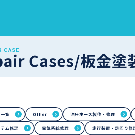
R CASE
pair Cases/板
例一覧
Other
油圧ホース製作・修理
ステム修理
電気系統修理
走行装置・足回り修