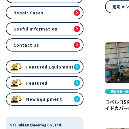
定期メ
Repair Cases
Useful Information
Contact Us
Featured Equipment
Featured
板金塗装・溶
New Equipment
コベルコSK
イドカバー
Sai Juki Engineering Co., Ltd.