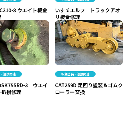
C210-8 ウエイト板金
いすゞエルフ トラックアオ
理
リ板金修理
装・溶接関連
板金塗装・溶接関連
SK75SRD-3 ウエイ
CAT259D 足回り塗装＆ゴムク
ト折損修理
ローラー交換