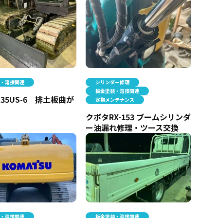
装・溶接関連
シリンダー修理
板金塗装・溶接関連
135US-6 排土板曲が
定期メンテナンス
クボタRX-153 ブームシリンダ
ー油漏れ修理・ツース交換
装・溶接関連
板金塗装・溶接関連