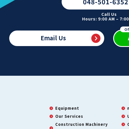
048-501-6352
Call Us
Hours: 9:00 AM – 7:0
Of
Email Us
Equipment
Our Services
Construction Machinery