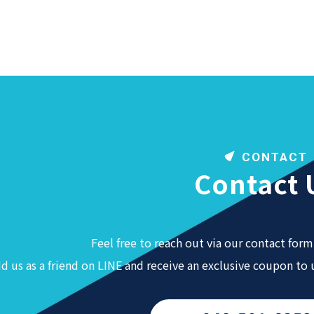
CONTACT
Contact 
Feel free to reach out via our contact form 
d us as a friend on LINE and receive an exclusive coupon to