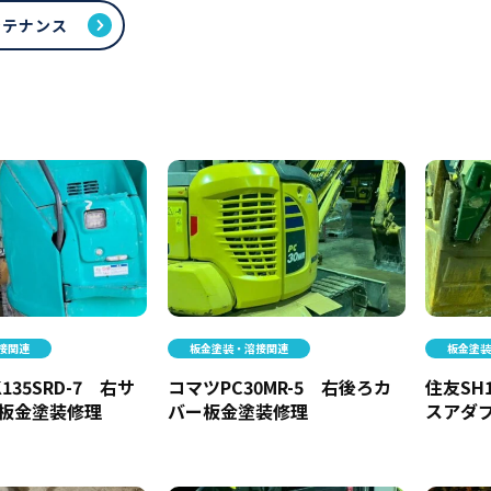
ンテナンス
接関連
板金塗装・溶接関連
板金塗
135SRD-7 右サ
コマツPC30MR-5 右後ろカ
住友SH
板金塗装修理
バー板金塗装修理
スアダ