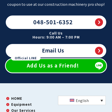
coupon to use at our construction machinery pro shop!
048-501-6352
Call Us
Hours: 9:00 AM – 7:00 PM
Email Us
Official LINE
Add Us as a Friend!
HOME
English
Equipment
Our Services