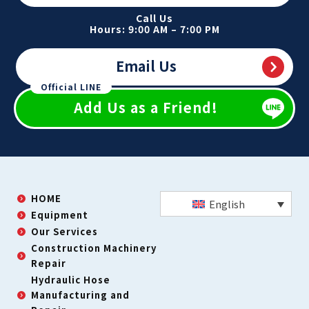
Call Us
Hours: 9:00 AM – 7:00 PM
Email Us
Official LINE
Add Us as a Friend!
HOME
English
Equipment
Our Services
Construction Machinery
Repair
Hydraulic Hose
Manufacturing and