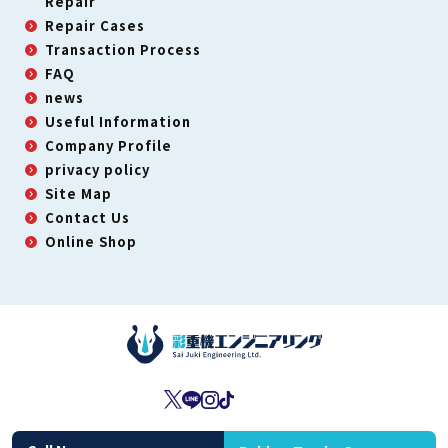
Repair
Repair Cases
Transaction Process
FAQ
news
Useful Information
Company Profile
privacy policy
Site Map
Contact Us
Online Shop
Second-Hand Dealer License: No. 431190063450